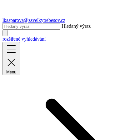
lkasparova@zsvelkytrebesov.cz
Hledaný výraz
rozšířené vyhledávání
Menu