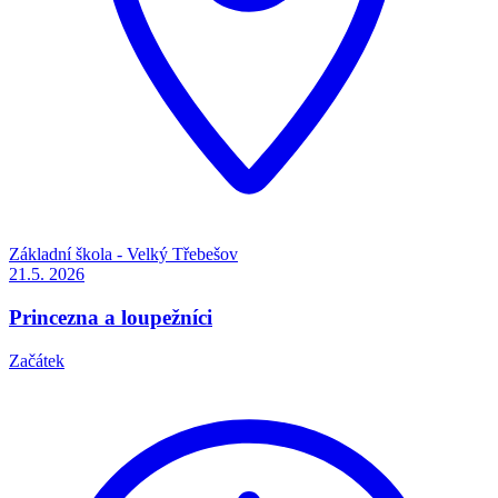
Základní škola - Velký Třebešov
21.5.
2026
Princezna a loupežníci
Začátek