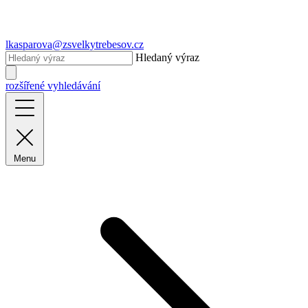
lkasparova@zsvelkytrebesov.cz
Hledaný výraz
rozšířené vyhledávání
Menu