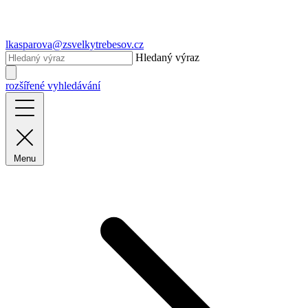
lkasparova@zsvelkytrebesov.cz
Hledaný výraz
rozšířené vyhledávání
Menu