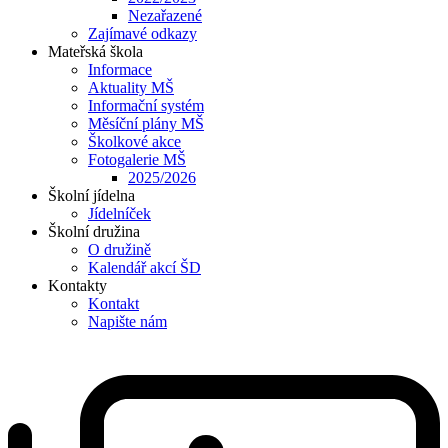
Nezařazené
Zajímavé odkazy
Mateřská škola
Informace
Aktuality MŠ
Informační systém
Měsíční plány MŠ
Školkové akce
Fotogalerie MŠ
2025/2026
Školní jídelna
Jídelníček
Školní družina
O družině
Kalendář akcí ŠD
Kontakty
Kontakt
Napište nám