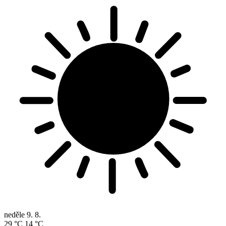
neděle
9. 8.
29 °C
14 °C