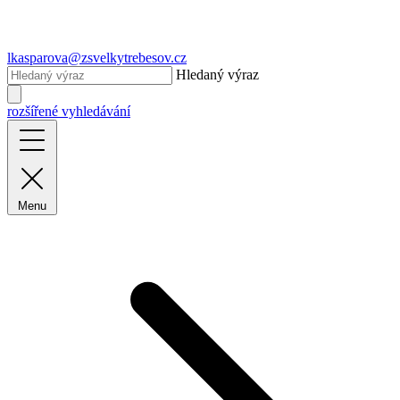
lkasparova@zsvelkytrebesov.cz
Hledaný výraz
rozšířené vyhledávání
Menu