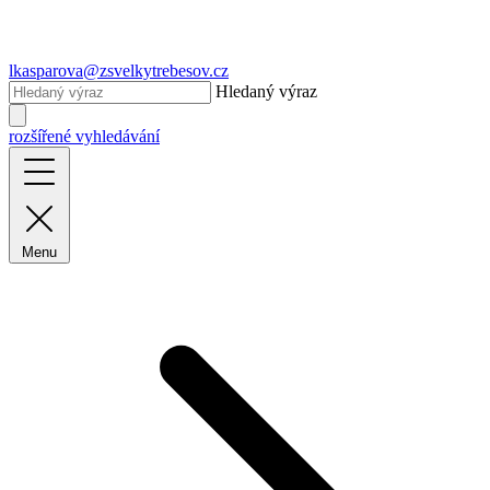
lkasparova@zsvelkytrebesov.cz
Hledaný výraz
rozšířené vyhledávání
Menu