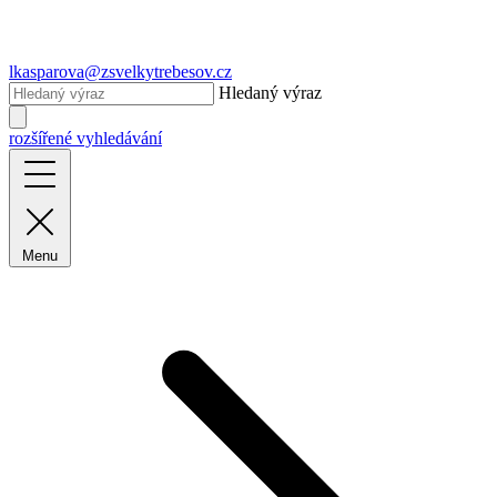
lkasparova@zsvelkytrebesov.cz
Hledaný výraz
rozšířené vyhledávání
Menu