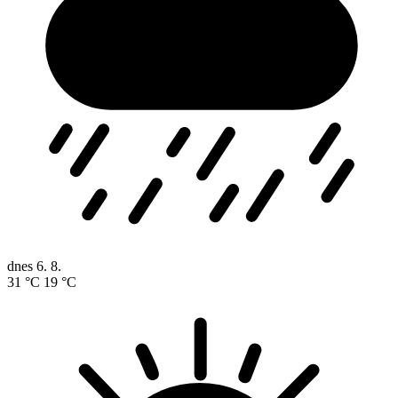
dnes
6. 8.
31 °C
19 °C