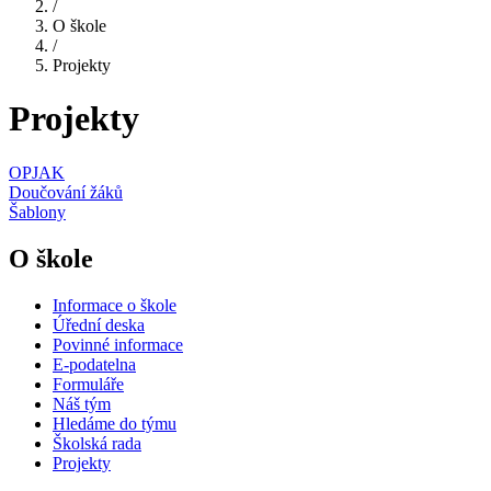
/
O škole
/
Projekty
Projekty
OPJAK
Doučování žáků
Šablony
O škole
Informace o škole
Úřední deska
Povinné informace
E-podatelna
Formuláře
Náš tým
Hledáme do týmu
Školská rada
Projekty