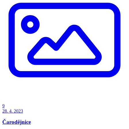
9
28. 4. 2023
Čarodějnice