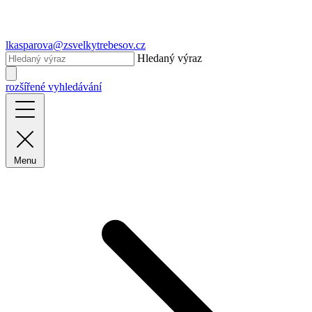
lkasparova@zsvelkytrebesov.cz
Hledaný výraz
rozšířené vyhledávání
Menu