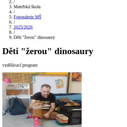
/
Mateřská škola
/
Fotogalerie MŠ
/
2025⁄2026
/
Děti "žerou" dinosaury
Děti "žerou" dinosaury
vzdělávací program