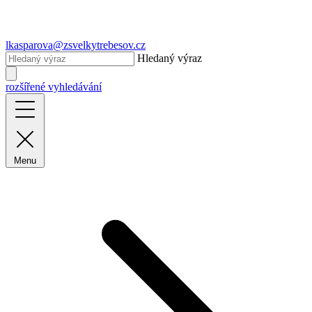
lkasparova@zsvelkytrebesov.cz
Hledaný výraz
rozšířené vyhledávání
Menu