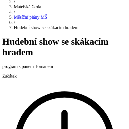
/
Mateřská škola
/
Měsíční plány MŠ
/
Hudební show se skákacím hradem
Hudební show se skákacím
hradem
program s panem Tomanem
Začátek