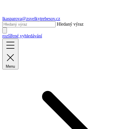
lkasparova@zsvelkytrebesov.cz
Hledaný výraz
rozšířené vyhledávání
Menu