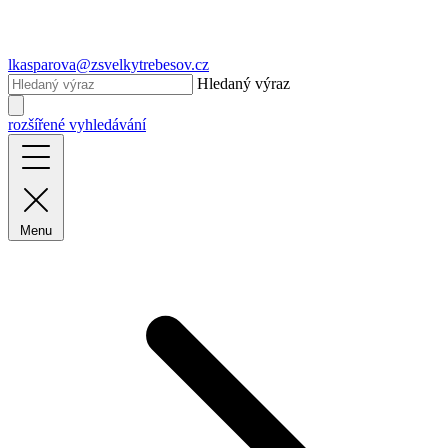
lkasparova@zsvelkytrebesov.cz
Hledaný výraz
rozšířené vyhledávání
Menu