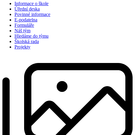
Informace o škole
Úřední deska
Povinné informace
E-podatelna
Formuláře
Náš tým
Hledáme do týmu
Školská rada
Projekty