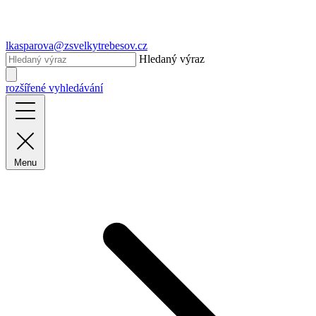
lkasparova@zsvelkytrebesov.cz
Hledaný výraz
rozšířené vyhledávání
Menu