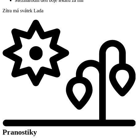
Mezinárodní den boje lékařů za mír
Zítra má svátek
Lada
Pranostiky