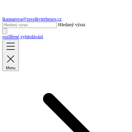
lkasparova@zsvelkytrebesov.cz
Hledaný výraz
rozšířené vyhledávání
Menu