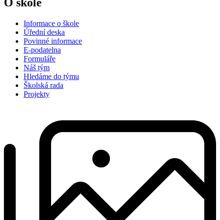
O škole
Informace o škole
Úřední deska
Povinné informace
E-podatelna
Formuláře
Náš tým
Hledáme do týmu
Školská rada
Projekty