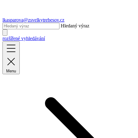
lkasparova@zsvelkytrebesov.cz
Hledaný výraz
rozšířené vyhledávání
Menu