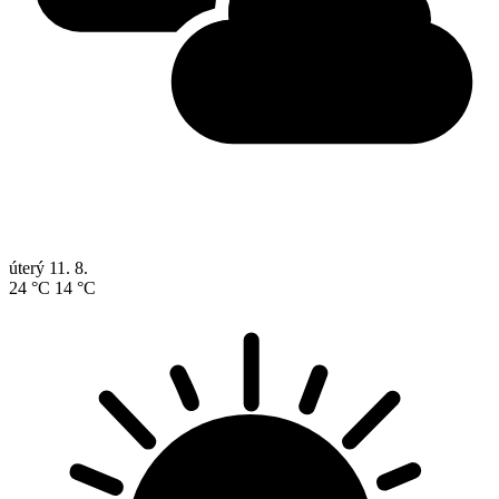
úterý
11. 8.
24 °C
14 °C