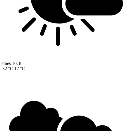
dnes
10. 8.
32 °C
17 °C