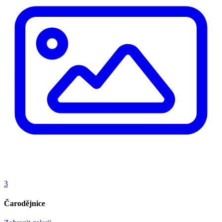
3
Čarodějnice