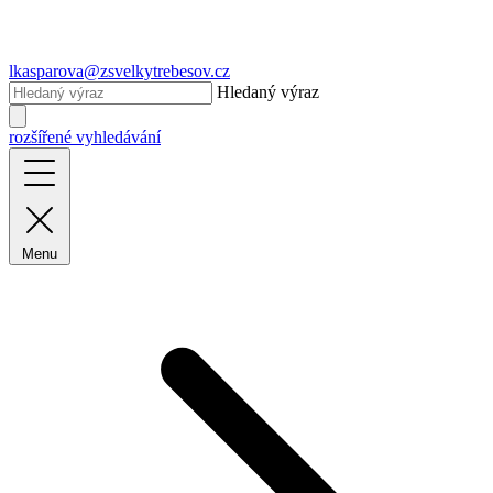
lkasparova@zsvelkytrebesov.cz
Hledaný výraz
rozšířené vyhledávání
Menu