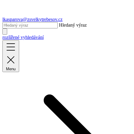
lkasparova@zsvelkytrebesov.cz
Hledaný výraz
rozšířené vyhledávání
Menu