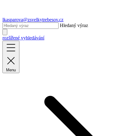
lkasparova@zsvelkytrebesov.cz
Hledaný výraz
rozšířené vyhledávání
Menu