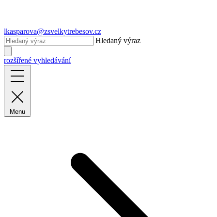
lkasparova@zsvelkytrebesov.cz
Hledaný výraz
rozšířené vyhledávání
Menu